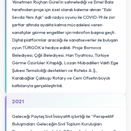
Yönetmen Rüçhan Gürel’in sahnelediği ve Emel Bala
tarafından proje için özel olarak kaleme alınan "Eski
Sevda Yeni Aşk" adlı radyo oyunu ile COVID-19 ile zor
şartlar altında ayakta kalma mücadelesi veren
sanatçılar görme engelliler için mikrofon başına geçti.
Dijital platformlar aracılığı ile sanatseverler ile buluşan
oyun TÜRGÖK’e hediye edildi. Proje Bornova
Belediyesi, Çiğli Belediyesi, Han Tiyatrosu, Türkiye
Görme Özürlüler Kitaplığı, Lozan Mübadilleri Vakfı Ege
Şubesi Temsilciliği destekleri ve Roteks A.Ş.,
Karabağlar Çalıkuşu Rotary ve Cem Ofsetin büyük
katkılarıyla gerçekleştirildi.
2021
Geleceği Paylaş Sivil İnisiyatifi iş birliği ile “Perspektif
Buluşmaları: Geleceğin Sivil Toplum Kuruluşları