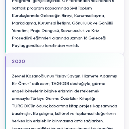
Programı” gerçekleştirildi. GP tarafından hazırlanan 8
haftalık program kapsamında Sivil Toplum
Kuruluşlarında Geleceğin Bireyi, Kurumsallaşma,
Markalaşma, Kurumsal İletişim, Gönüllülük ve Gönüllü
Yönetimi, Proje Döngüsü, Savunuculuk ve Kriz
Prosedürü eğitimleri alanında uzman 16 Geleceği
Paylaş gönüllüsü tarafından verildi.
2020
Zeynel Kozanoğlu’nun “Işılay Saygın: Hizmete Adanmış
Bir Ömür” adlı eseri, TAGKGB desteğiyle, görme
engelli bireylerin bilgiye erişimini desteklemek
amacıyla Türkiye Görme Özürlüler Kitaplığı -
TÜRGÖK’ün ödünç kabartma kitap projesi kapsamında
basılmıştır. Bu çalışma, kültürel ve toplumsal değerlerin
herkes için erişilebilir kılınmasına katkı sağlarken,
kapsayıcı ve eşitlikçi bir yaklaşımın önemli bir örneğini