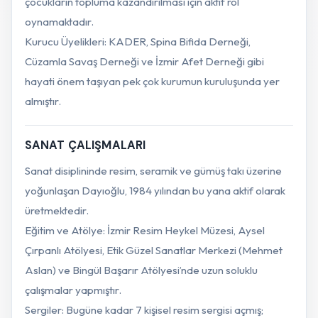
çocukların topluma kazandırılması için aktif rol
oynamaktadır.
Kurucu Üyelikleri: KADER, Spina Bifida Derneği,
Cüzamla Savaş Derneği ve İzmir Afet Derneği gibi
hayati önem taşıyan pek çok kurumun kuruluşunda yer
almıştır.
SANAT ÇALIŞMALARI
Sanat disiplininde resim, seramik ve gümüş takı üzerine
yoğunlaşan Dayıoğlu, 1984 yılından bu yana aktif olarak
üretmektedir.
Eğitim ve Atölye: İzmir Resim Heykel Müzesi, Aysel
Çırpanlı Atölyesi, Etik Güzel Sanatlar Merkezi (Mehmet
Aslan) ve Bingül Başarır Atölyesi’nde uzun soluklu
çalışmalar yapmıştır.
Sergiler: Bugüne kadar 7 kişisel resim sergisi açmış;