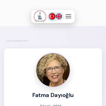
← Ana sayfaya dön
Fatma Dayıoğlu